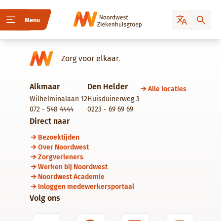
Menu
Zorg voor elkaar
.
Alkmaar
Den Helder
Alle locaties
Wilhelminalaan 12
Huisduinerweg 3
072 - 548 4444
0223 - 69 69 69
Direct naar
Bezoektijden
Over Noordwest
Zorgverleners
Werken bij Noordwest
Noordwest Academie
Inloggen medewerkersportaal
Volg ons