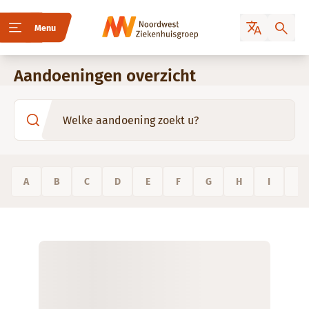
Menu
Aandoeningen overzicht
A
B
C
D
E
F
G
H
I
J