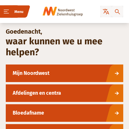
Menu
Goedenacht,
waar kunnen we u mee
helpen?
Mijn Noordwest
Afdelingen en centra
Bloedafname