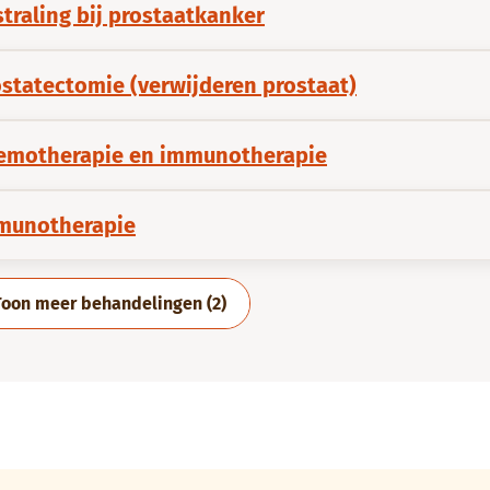
traling bij prostaatkanker
statectomie (verwijderen prostaat)
emotherapie en immunotherapie
munotherapie
Toon meer behandelingen (2)