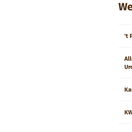
We
't
Al
Ur
Ka
KW