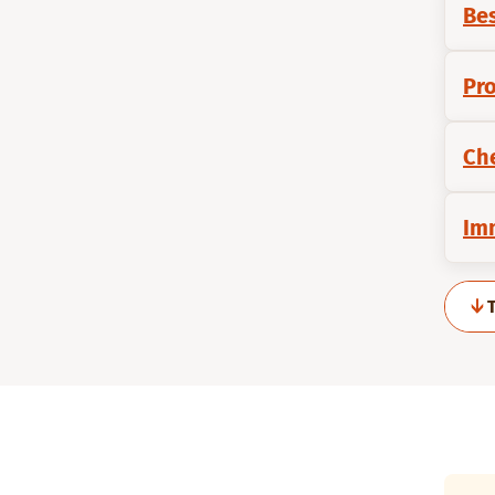
Bes
Pro
Ch
Im