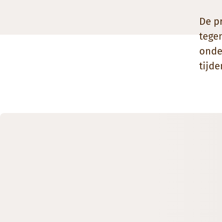
De pr
tege
onde
tijde