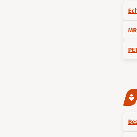
Ec
MR
PET
Bes