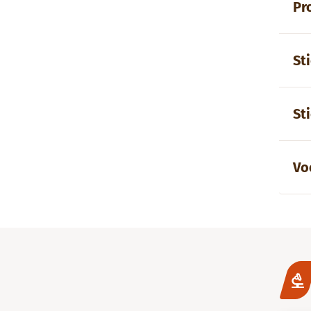
Pr
St
St
Vo