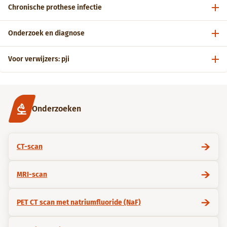
Chronische prothese infectie
Onderzoek en diagnose
Voor verwijzers: pji
Onderzoeken
CT-scan
MRI-scan
PET CT scan met natriumfluoride (NaF)