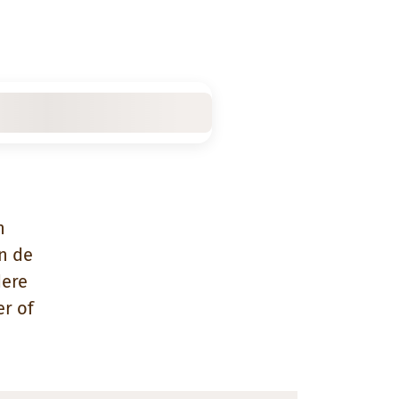
h
n de
dere
r of