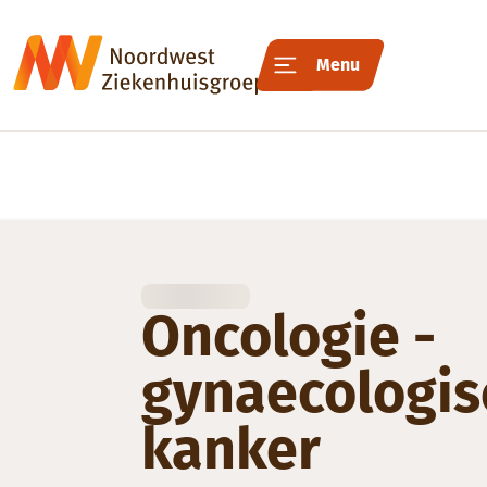
Menu
Oncologie -
gynaecologis
kanker