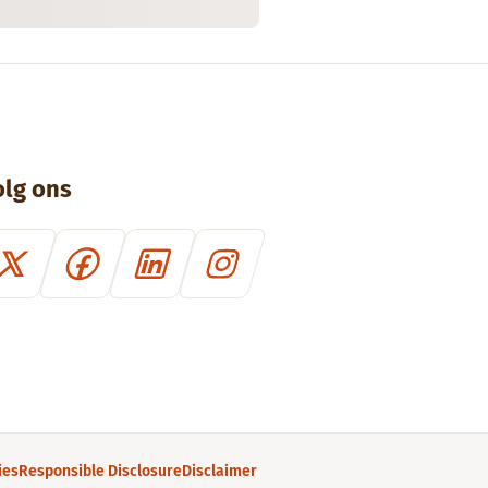
olg ons
ies
Responsible Disclosure
Disclaimer