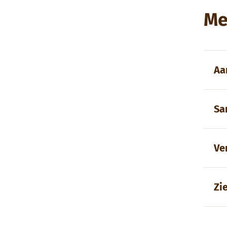
Me
Aa
Sa
Ve
Zi