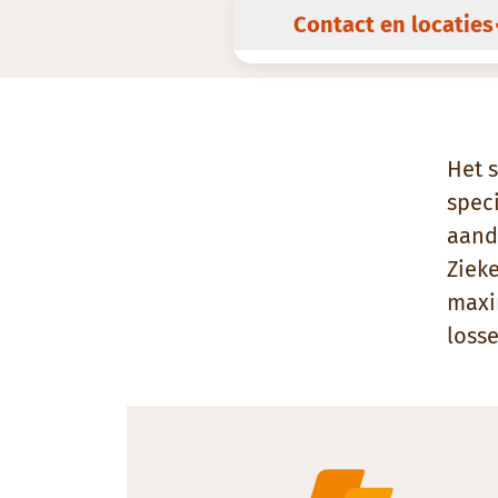
Contact en locaties
Het s
speci
aand
Ziek
maxi
losse