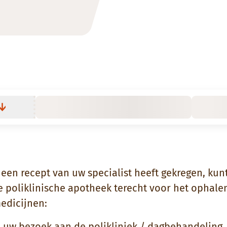
 een recept van uw specialist heeft gekregen, kun
de poliklinische apotheek terecht voor het ophale
edicijnen:
 uw bezoek aan de polikliniek / dagbehandeling