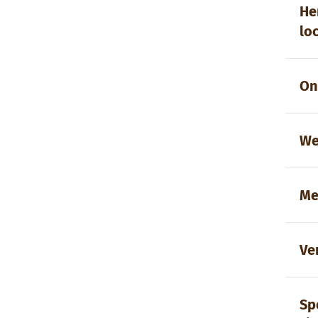
He
lo
On
We
Me
Ve
Sp