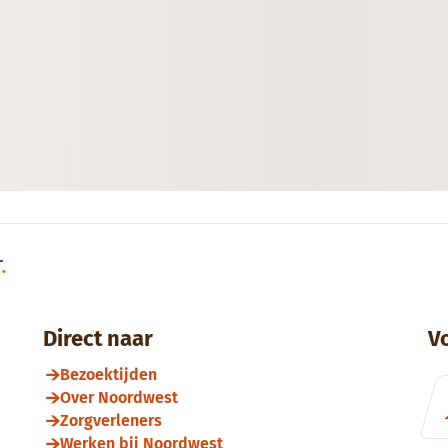
r
.
Direct naar
V
Bezoektijden
Over Noordwest
Zorgverleners
Werken bij Noordwest