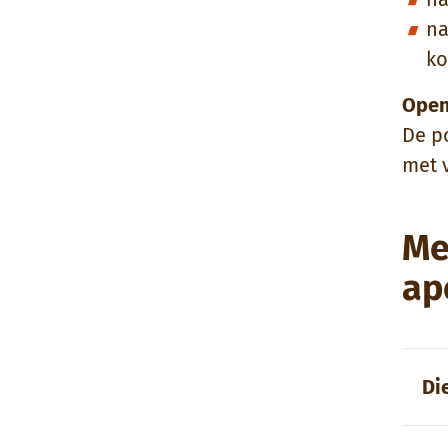
na
ko
Open
De p
met v
Me
ap
Di