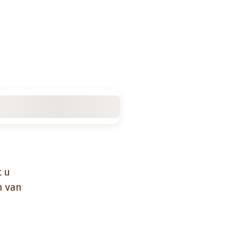
t u
n van