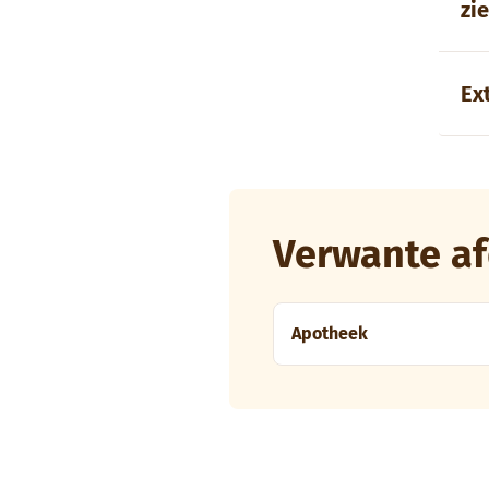
zi
Ex
Verwante af
Apotheek