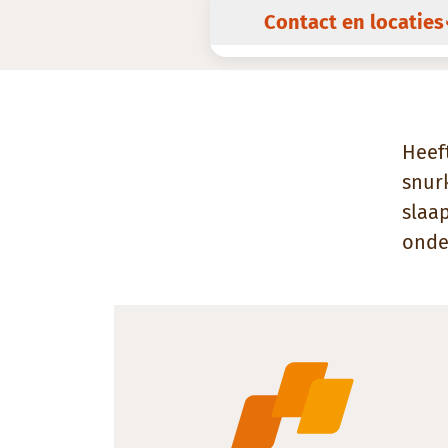
Contact en locaties
Heef
snur
slaa
onde