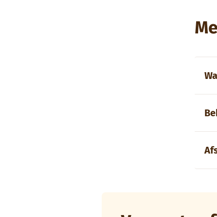
Me
Wa
Be
Af