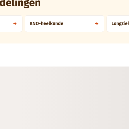
delingen
KNO-heelkunde
Longzie