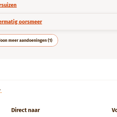
rsuizen
ermatig oorsmeer
Toon meer aandoeningen (1)
r
.
Direct naar
V