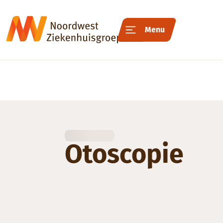
Menu
Otoscopie