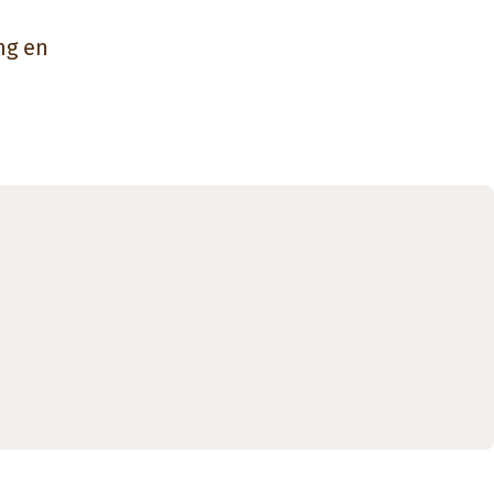
ng en