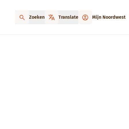
Zoeken
Translate
Mijn Noordwest