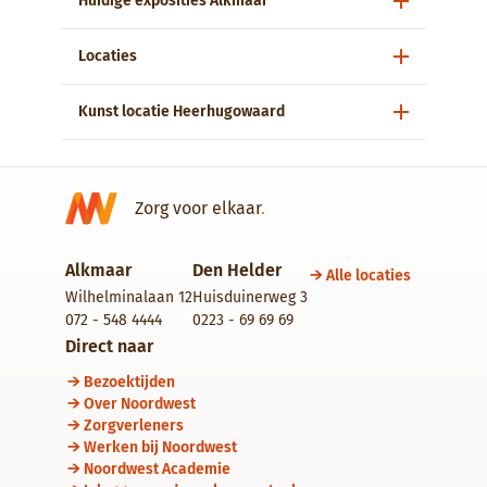
Huidige exposities Alkmaar
Locaties
Kunst locatie Heerhugowaard
Zorg voor elkaar
.
Alkmaar
Den Helder
Alle locaties
Wilhelminalaan 12
Huisduinerweg 3
072 - 548 4444
0223 - 69 69 69
Direct naar
Bezoektijden
Over Noordwest
Zorgverleners
Werken bij Noordwest
Noordwest Academie