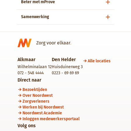
Beter met mProve
Samenwerking
Zorg voor elkaar
.
Alkmaar
Den Helder
Alle locaties
Wilhelminalaan 12
Huisduinerweg 3
072 - 548 4444
0223 - 69 69 69
Direct naar
Bezoektijden
Over Noordwest
Zorgverleners
Werken bij Noordwest
Noordwest Academie
Inloggen medewerkersportaal
Volg ons