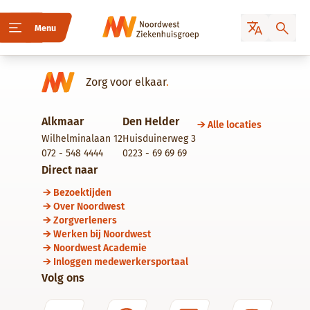
Menu
Zorg voor elkaar
.
Alkmaar
Den Helder
Alle locaties
Wilhelminalaan 12
Huisduinerweg 3
072 - 548 4444
0223 - 69 69 69
Direct naar
Bezoektijden
Over Noordwest
Zorgverleners
Werken bij Noordwest
Noordwest Academie
Inloggen medewerkersportaal
Volg ons