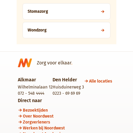
Stomazorg
Wondzorg
Zorg voor elkaar
.
Alkmaar
Den Helder
Alle locaties
Wilhelminalaan 12
Huisduinerweg 3
072 - 548 4444
0223 - 69 69 69
Direct naar
Bezoektijden
Over Noordwest
Zorgverleners
Werken bij Noordwest